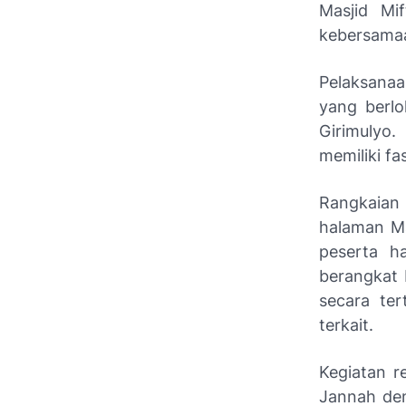
Masjid Mif
kebersamaan
Pelaksana
yang berlo
Girimulyo.
memiliki f
Rangkaian
halaman Ma
peserta h
berangkat 
secara te
terkait.
Kegiatan r
Jannah den