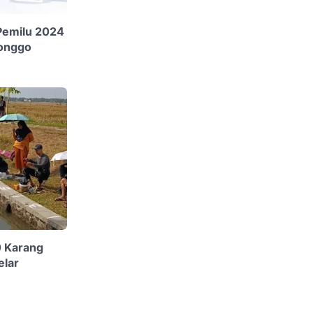
Pemilu 2024
songgo
 Karang
elar