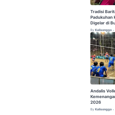
Tradisi Bari
Padukuhan 
Digelar di B
By
Kalisonggo
•
Andalis Voll
Kemenangan 
2026
By
Kalisonggo
•