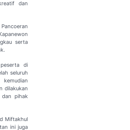
kreatif dan
 Pancoeran
, Kapanewon
ngkau serta
k.
peserta di
lah seluruh
n kemudian
n dilakukan
 dan pihak
d Miftakhul
an ini juga