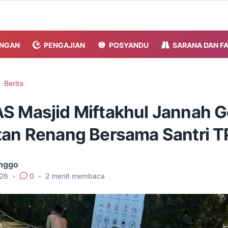
NGAN
PENGAJIAN
POSYANDU
SARANA DAN F
Berita
S Masjid Miftakhul Jannah G
tan Renang Bersama Santri T
onggo
026
•
0
•
2
menit membaca