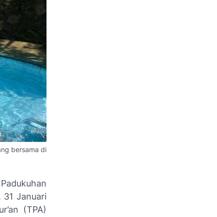
ang bersama di
h Padukuhan
 31 Januari
ur’an (TPA)