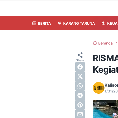
BERITA
KARANG TARUNA
KEUA
Beranda
RISMA
Kegia
Kalis
1/31/2