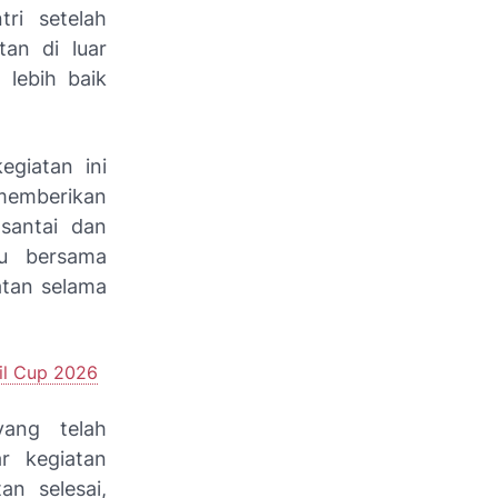
ri setelah
tan di luar
 lebih baik
giatan ini
memberikan
santai dan
tu bersama
atan selama
jil Cup 2026
yang telah
r kegiatan
an selesai,