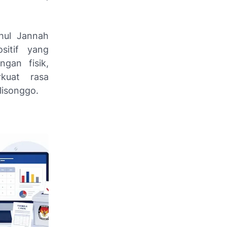
khul Jannah
sitif yang
gan fisik,
kuat rasa
lisonggo.