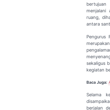
bertujuan
menjalani 
ruang, dih
antara sant
Pengurus 
merupakan
pengalama
menyenang
sekaligus 
kegiatan b
Baca Juga:
Selama ke
disampaik
berjalan d