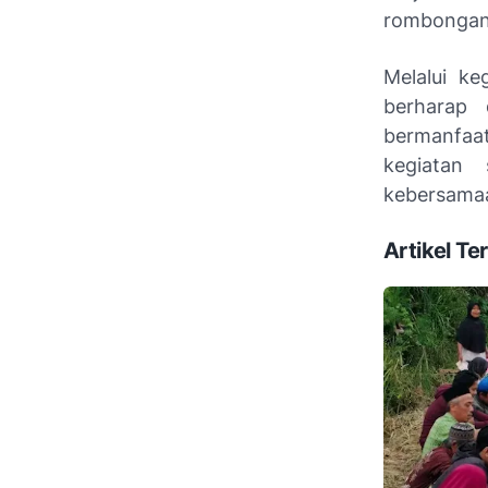
rombongan 
Melalui ke
berharap 
bermanfaa
kegiatan
kebersamaa
Artikel Ter