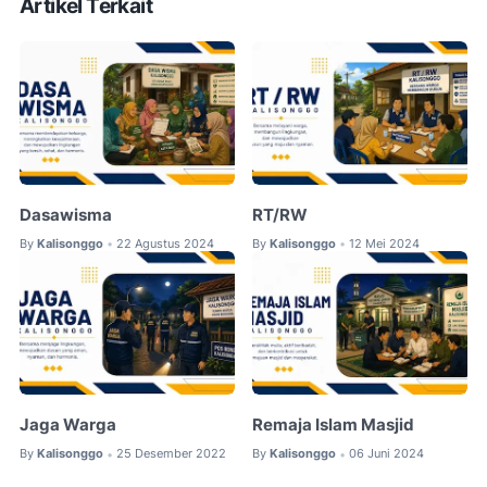
Artikel Terkait
Dasawisma
RT/RW
By
Kalisonggo
22 Agustus 2024
By
Kalisonggo
12 Mei 2024
•
•
Jaga Warga
Remaja Islam Masjid
By
Kalisonggo
25 Desember 2022
By
Kalisonggo
06 Juni 2024
•
•