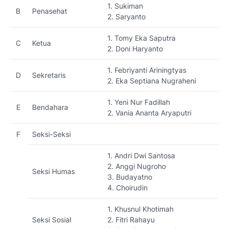
1. Sukiman
B
Penasehat
2. Saryanto
1. Tomy Eka Saputra
C
Ketua
2. Doni Haryanto
1. Febriyanti Ariningtyas
D
Sekretaris
2. Eka Septiana Nugraheni
1. Yeni Nur Fadillah
E
Bendahara
2. Vania Ananta Aryaputri
F
Seksi-Seksi
1. Andri Dwi Santosa
2. Anggi Nugroho
Seksi Humas
3. Budayatno
4. Choirudin
1. Khusnul Khotimah
Seksi Sosial
2. Fitri Rahayu