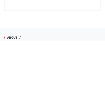
ABOUT
Kalisonggo
Kulon Progo, DIY, Indonesia
Lihat profil lengkapku
Daftar Link
Halaman
Kal. Pendoworejo
Beranda
Kap. Girimulyo
Kontak