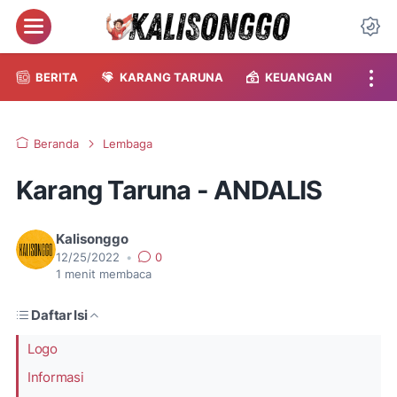
Menu
Da
BERITA
KARANG TARUNA
KEUANGAN
Beranda
Lembaga
Karang Taruna - ANDALIS
Kalisonggo
12/25/2022
•
0
1
menit membaca
Daftar Isi
Logo
Informasi