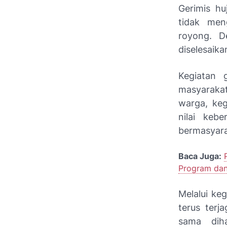
Gerimis hu
tidak men
royong. D
diselesaika
Kegiatan 
masyaraka
warga, keg
nilai keb
bermasyara
Baca Juga:
Program dan
Melalui ke
terus terj
sama diha