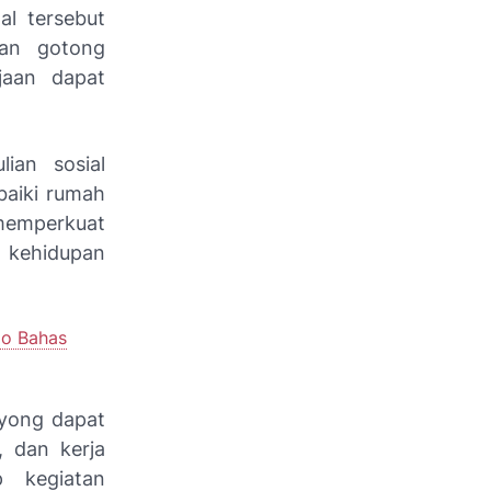
al tersebut
kan gotong
jaan dapat
ian sosial
aiki rumah
 memperkuat
 kehidupan
go Bahas
oyong dapat
, dan kerja
 kegiatan