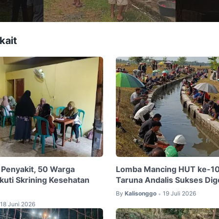
kait
i Penyakit, 50 Warga
Lomba Mancing HUT ke-10
kuti Skrining Kesehatan
Taruna Andalis Sukses Dig
By
Kalisonggo
19 Juli 2026
•
18 Juni 2026