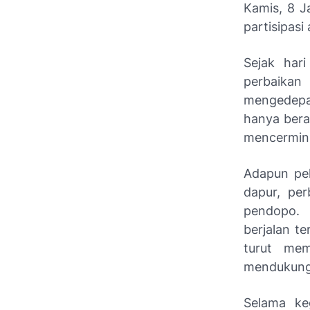
Kamis, 8 J
partisipasi 
Sejak har
perbaikan
mengedepan
hanya beras
mencermink
Adapun pek
dapur, pe
pendopo. 
berjalan t
turut mem
mendukung 
Selama ke