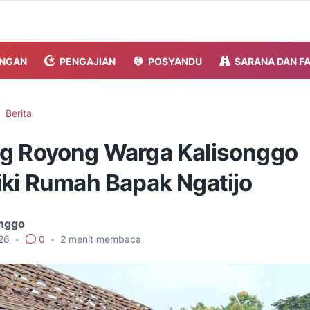
NGAN
PENGAJIAN
POSYANDU
SARANA DAN F
Berita
g Royong Warga Kalisonggo
iki Rumah Bapak Ngatijo
onggo
026
•
0
•
2
menit membaca