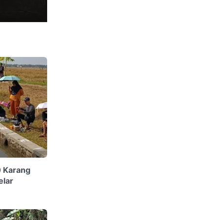
 Karang
elar