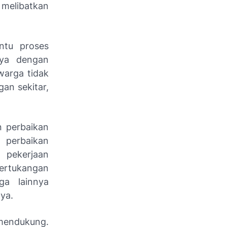
 melibatkan
ntu proses
aya dengan
warga tidak
gan sekitar,
n perbaikan
 perbaikan
 pekerjaan
pertukangan
ga lainnya
ya.
mendukung.