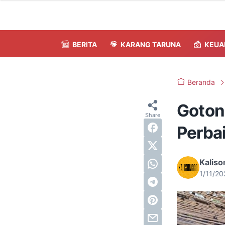
BERITA
KARANG TARUNA
KEUA
Beranda
Goton
Perba
Kalis
1/11/2