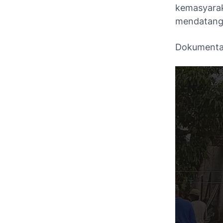
kemasyarak
mendatang
Dokumentas