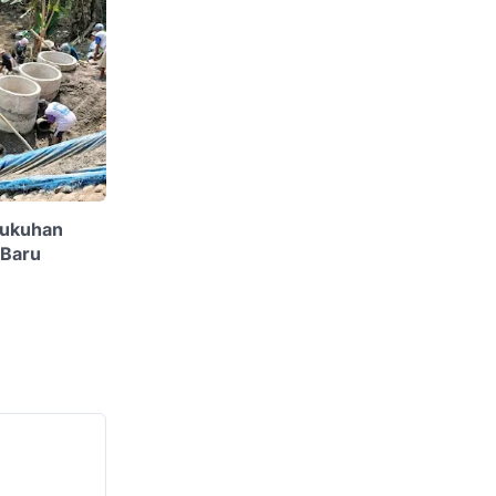
dukuhan
 Baru