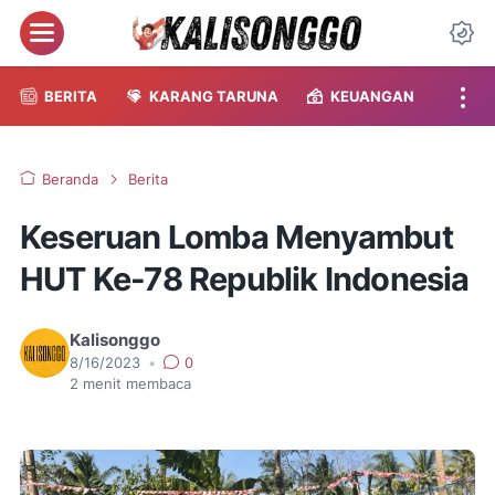
Menu
Da
BERITA
KARANG TARUNA
KEUANGAN
Beranda
Berita
Keseruan Lomba Menyambut
HUT Ke-78 Republik Indonesia
Kalisonggo
8/16/2023
•
0
2
menit membaca